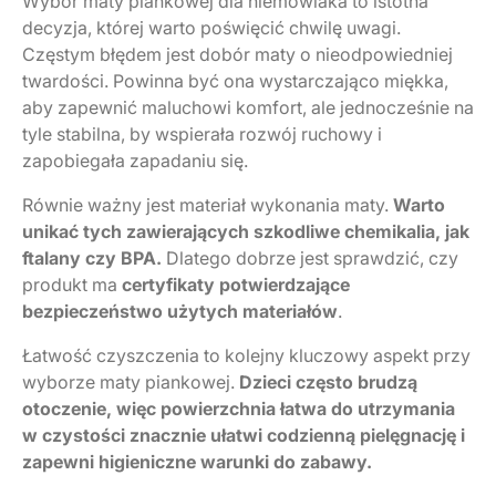
Wybór maty piankowej dla niemowlaka to istotna
decyzja, której warto poświęcić chwilę uwagi.
Częstym błędem jest dobór maty o nieodpowiedniej
twardości. Powinna być ona wystarczająco miękka,
aby zapewnić maluchowi komfort, ale jednocześnie na
tyle stabilna, by wspierała rozwój ruchowy i
zapobiegała zapadaniu się.
Równie ważny jest materiał wykonania maty.
Warto
unikać tych zawierających szkodliwe chemikalia, jak
ftalany czy BPA.
Dlatego dobrze jest sprawdzić, czy
produkt ma
certyfikaty potwierdzające
bezpieczeństwo użytych materiałów
.
Łatwość czyszczenia to kolejny kluczowy aspekt przy
wyborze maty piankowej.
Dzieci często brudzą
otoczenie, więc powierzchnia łatwa do utrzymania
w czystości znacznie ułatwi codzienną pielęgnację i
zapewni higieniczne warunki do zabawy.