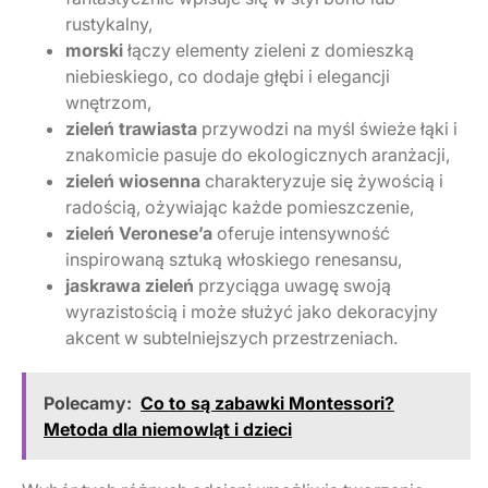
rustykalny,
morski
łączy elementy zieleni z domieszką
niebieskiego, co dodaje głębi i elegancji
wnętrzom,
zieleń trawiasta
przywodzi na myśl świeże łąki i
znakomicie pasuje do ekologicznych aranżacji,
zieleń wiosenna
charakteryzuje się żywością i
radością, ożywiając każde pomieszczenie,
zieleń Veronese’a
oferuje intensywność
inspirowaną sztuką włoskiego renesansu,
jaskrawa zieleń
przyciąga uwagę swoją
wyrazistością i może służyć jako dekoracyjny
akcent w subtelniejszych przestrzeniach.
Polecamy:
Co to są zabawki Montessori?
Metoda dla niemowląt i dzieci