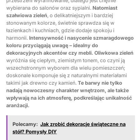
przestrzeni wyrafinowanie, dlatego jest chętnie
wybierana do salonów oraz sypialni.
Natomiast
szałwiowa zieleń
, o delikatniejszym i bardziej
stonowanym kolorze, świetnie sprawdza się w
łazienkach i kuchniach, gdzie dodaje spokoju i
harmonii.
Intensywność i nasycenie szmaragdowego
koloru przyciągają uwagę – idealny do
dekoracyjnych akcentów czy mebli.
Oliwkowa zieleń
wyróżnia się ciepłym, ziemistym tonem, co czyni ją
wszechstronnym wyborem dla wielu pomieszczeń;
doskonale komponuje się z naturalnymi materiałami
takimi jak drewno czy kamień.
Te barwy nie tylko
nadają nowoczesny charakter wnętrzom, ale także
wpływają na ich atmosferę, podkreślając unikalność
aranżacji.
Polecamy:
Jak zrobić dekoracje świąteczne na
stół? Pomysły DIY