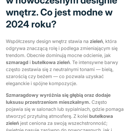
w nowoczesnym designie
wnętrz. Co jest modne w
2024 roku?
Współczesny design wnętrz stawia na
zieleń
, która
odgrywa znaczącą rolę i podlega zmieniającym się
trendom. Obecnie dominują mocne odcienie, jak
szmaragd
i
butelkowa zieleń
. Te intensywne barwy
często zestawia się z neutralnymi tonami — bielą,
szarością czy beżem — co pozwala uzyskać
eleganckie i spójne kompozycje.
Szmaragdowy wyróżnia się głębią oraz dodaje
luksusu przestrzeniom mieszkalnym.
Często
pojawia się w salonach lub sypialniach, gdzie pomaga
stworzyć przytulną atmosferę. Z kolei
butelkowa
zieleń
jest ceniona za swoją wszechstronność;
świetnie pasuje zarówno do nowoczesnych, jak i