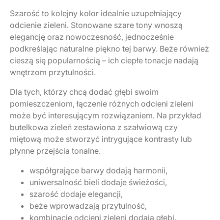
Szarość to kolejny kolor idealnie uzupełniający
odcienie zieleni. Stonowane szare tony wnoszą
elegancję oraz nowoczesność, jednocześnie
podkreślając naturalne piękno tej barwy. Beże również
cieszą się popularnością – ich ciepłe tonacje nadają
wnętrzom przytulności.
Dla tych, którzy chcą dodać głębi swoim
pomieszczeniom, łączenie różnych odcieni zieleni
może być interesującym rozwiązaniem. Na przykład
butelkowa zieleń zestawiona z szałwiową czy
miętową może stworzyć intrygujące kontrasty lub
płynne przejścia tonalne.
współgrające barwy dodają harmonii,
uniwersalność bieli dodaje świeżości,
szarość dodaje elegancji,
beże wprowadzają przytulność,
kombinacje odcieni zieleni dodają głębi.