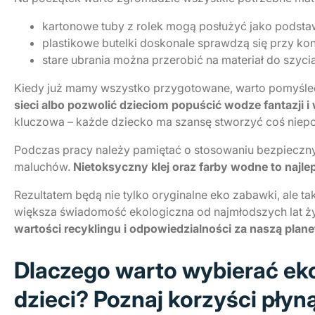
kartonowe tuby z rolek mogą posłużyć jako podsta
plastikowe butelki doskonale sprawdzą się przy k
stare ubrania można przerobić na materiał do szyc
Kiedy już mamy wszystko przygotowane, warto pomyśleć
sieci albo pozwolić dzieciom popuścić wodze fantazji 
kluczowa – każde dziecko ma szansę stworzyć coś niep
Podczas pracy należy pamiętać o stosowaniu bezpieczn
maluchów.
Nietoksyczny klej oraz farby wodne to najl
Rezultatem będą nie tylko oryginalne eko zabawki, ale t
większa świadomość ekologiczna od najmłodszych lat ż
wartości recyklingu i odpowiedzialności za naszą plane
Dlaczego warto wybierać eko
dzieci? Poznaj korzyści pły