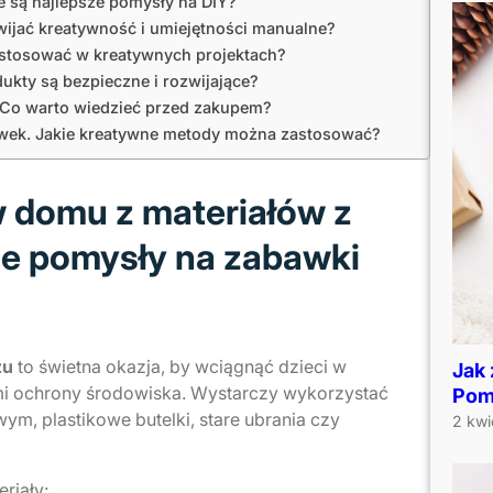
e są najlepsze pomysły na DIY?
wijać kreatywność i umiejętności manualne?
astosować w kreatywnych projektach?
ukty są bezpieczne i rozwijające?
. Co warto wiedzieć przed zakupem?
wek. Jakie kreatywne metody można zastosować?
 domu z materiałów z
ne pomysły na zabawki
zu
to świetna okazja, by wciągnąć dzieci w
Jak
mi ochrony środowiska. Wystarczy wykorzystać
Pom
wym, plastikowe butelki, stare ubrania czy
2 kwi
riały: