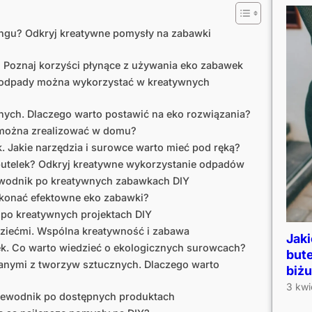
ingu? Odkryj kreatywne pomysły na zabawki
? Poznaj korzyści płynące z używania eko zabawek
ie odpady można wykorzystać w kreatywnych
nych. Dlaczego warto postawić na eko rozwiązania?
y można zrealizować w domu?
. Jakie narzędzia i surowce warto mieć pod ręką?
butelek? Odkryj kreatywne wykorzystanie odpadów
zewodnik po kreatywnych zabawkach DIY
ykonać efektowne eko zabawki?
 po kreatywnych projektach DIY
dziećmi. Wspólna kreatywność i zabawa
Jaki
ek. Co warto wiedzieć o ekologicznych surowcach?
bute
anymi z tworzyw sztucznych. Dlaczego warto
biżu
3 kwi
rzewodnik po dostępnych produktach