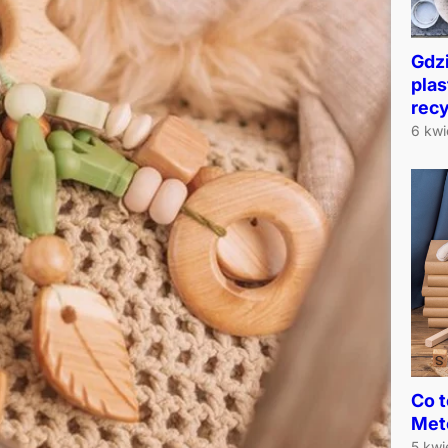
Gdz
pla
recy
6 kwi
Co t
Meto
5 kwi