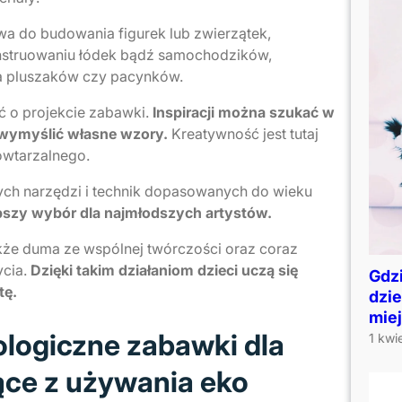
wa do budowania figurek lub zwierzątek,
onstruowaniu łódek bądź samochodzików,
ia pluszaków czy pacynków.
 o projekcie zabawki.
Inspiracji można szukać w
i wymyślić własne wzory.
Kreatywność jest tutaj
owtarzalnego.
ych narzędzi i technik dopasowanych do wieku
epszy wybór dla najmłodszych artystów.
akże duma ze wspólnej twórczości oraz coraz
ycia.
Dzięki takim działaniom dzieci uczą się
Gdz
tę.
dzi
mie
logiczne zabawki dla
1 kwi
nące z używania eko