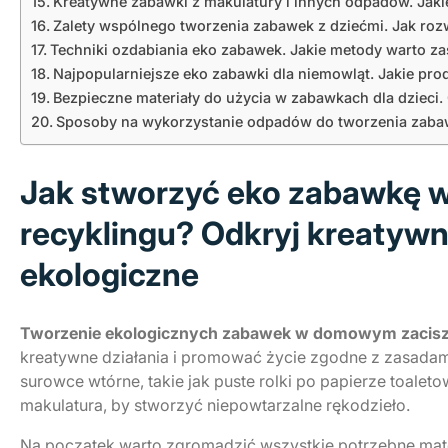
Kreatywne zabawki z makulatury i innych odpadów. Jaki
Zalety wspólnego tworzenia zabawek z dziećmi. Jak roz
Techniki ozdabiania eko zabawek. Jakie metody warto z
Najpopularniejsze eko zabawki dla niemowląt. Jakie prod
Bezpieczne materiały do użycia w zabawkach dla dzieci
Sposoby na wykorzystanie odpadów do tworzenia zaba
Jak stworzyć eko zabawkę w
recyklingu? Odkryj kreatyw
ekologiczne
Tworzenie ekologicznych zabawek w domowym zacis
kreatywne działania i promować życie zgodne z zasada
surowce wtórne, takie jak puste rolki po papierze toaleto
makulatura, by stworzyć niepowtarzalne rękodzieło.
Na początek warto zgromadzić wszystkie potrzebne mate