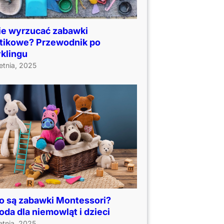
ie wyrzucać zabawki
stikowe? Przewodnik po
klingu
etnia, 2025
o są zabawki Montessori?
da dla niemowląt i dzieci
etnia, 2025